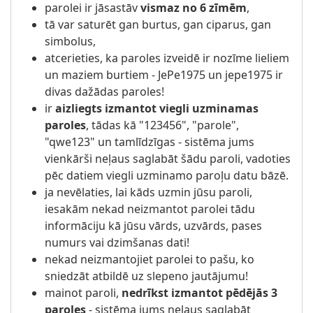
parolei ir jāsastāv
vismaz no 6 zīmēm
,
tā var saturēt gan burtus, gan ciparus, gan
simbolus,
atcerieties, ka paroles izveidē ir nozīme lieliem
un maziem burtiem - JePe1975 un jepe1975 ir
divas dažādas paroles!
ir
aizliegts izmantot viegli uzminamas
paroles
, tādas kā "123456", "parole",
"qwe123" un tamlīdzīgas - sistēma jums
vienkārši neļaus saglabāt šādu paroli, vadoties
pēc datiem viegli uzminamo paroļu datu bāzē.
ja nevēlaties, lai kāds uzmin jūsu paroli,
iesakām nekad neizmantot parolei tādu
informāciju kā jūsu vārds, uzvārds, pases
numurs vai dzimšanas dati!
nekad neizmantojiet parolei to pašu, ko
sniedzāt atbildē uz slepeno jautājumu!
mainot paroli,
nedrīkst izmantot pēdējās 3
paroles
- sistēma jums neļaus saglabāt