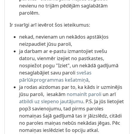
nevienu no trijām pēdējām saglabātām
parolēm.
Ir svarīgi arī ievērot šos ieteikumus:
nekad, nevienam un nekādos apstākļos
neizpaudiet jūsu paroli,
ja darbam ar e-pastu izmantojiet svešu
datoru, vienmēr izejiet no pastkastes,
nospiežot pogu "Iziet", un nekādā gadījumā
nesaglabājiet savu paroli
svešas
pārlūkprogrammas kešatmiņā
,
ja rodas aizdomas par to, ka kāds ir uzminējis
jūsu paroli, iesakām
nomainīt paroli
un arī
atbildi uz slepeno jautājumu
. P.S. Ja jūs lietojiet
pop3 savienojumu, tad pirms paroles
nomaiņas šajā gadījumā tas ir jāizslēdz, citādi
no paroles maiņas nebūs nekādas jēgas. Pēc
nomaiņas ieslēdziet šo opciju atkal.