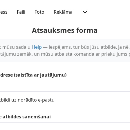
ness
Faili
Foto
Reklāma
Atsauksmes forma
t mūsu sadaļu
Help
— iespējams, tur būs jūsu atbilde. Ja nē,
utājumu zemāk, un mūsu atbalsta komanda ar prieku jums p
drese (saistīta ar jautājumu)
bildi uz norādīto e-pastu
e atbildes saņemšanai