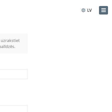
LV
 uzrakstiet
alīdzēs.