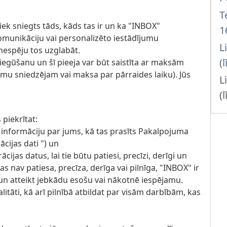
T
ek sniegts tāds, kāds tas ir un ka "INBOX"
1
omunikāciju vai personalizēto iestādījumu
L
nespēju tos uzglabāt.
(
iegūšanu un šī pieeja var būt saistīta ar maksām
umu sniedzējam vai maksa par pārraides laiku). Jūs
L
(
piekrītat:
gu informāciju par jums, kā tas prasīts Pakalpojuma
ācijas dati ") un
cijas datus, lai tie būtu patiesi, precīzi, derīgi un
kas nav patiesa, precīza, derīga vai pilnīga, "INBOX" ir
u un atteikt jebkādu esošu vai nākotnē iespējamu.
litāti, kā arī pilnībā atbildat par visām darbībām, kas