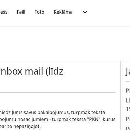
ness
Faili
Foto
Reklāma
nbox mail (līdz
P
L
1
niedz Jums savus pakalpojumus, turpmāk tekstā
P
pojumu nosacījumiem - turpmāk tekstā "PKN", kurus
par to nepaziņojot.
P