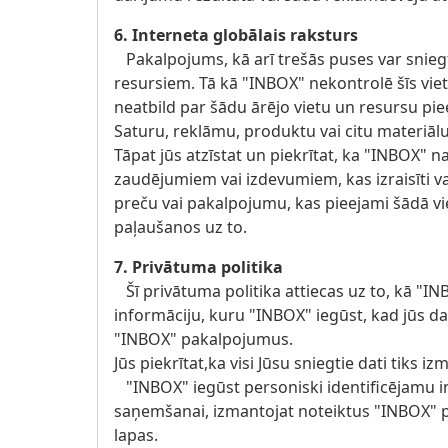
6. Interneta globālais raksturs
Pakalpojums, kā arī trešās puses var sniegt
resursiem. Tā kā "INBOX" nekontrolē šīs viet
neatbild par šādu ārējo vietu un resursu pi
Saturu, reklāmu, produktu vai citu materiālu
Tāpat jūs atzīstat un piekrītat, ka "INBOX" na
zaudējumiem vai izdevumiem, kas izraisīti vai
preču vai pakalpojumu, kas pieejami šādā vie
paļaušanos uz to.
7. Privātuma politika
Šī privātuma politika attiecas uz to, kā "IN
informāciju, kuru "INBOX" iegūst, kad jūs da
"INBOX" pakalpojumus.
Jūs piekrītat,ka visi Jūsu sniegtie dati tiks 
"INBOX" iegūst personiski identificējamu in
saņemšanai, izmantojat noteiktus "INBOX" 
lapas.