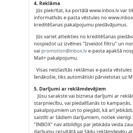
4. Reklāma
Jūs piekrītat, ka portālā www.inbox.lv var tik
informatīvās e-pasta vēstules no www.inbox.l
kreditēšanas pakalpojumu piedāvājumus.
Jūs variet atteikties no kreditēšanas pie
nospiežot uz izvēlnes "Izveidot filtru" un n
vai
promotion@inbox.lv
e-pasta apakšā nospi
Mail+ pakalpojumu.
Visas neizlasītās reklāmas e-pasta vēstule
Ienākošie, tiks automātiski pārvietotas uz 
5. Darījumi ar reklāmdevējiem
Jūsu sarakste vai biznesa darījumi ar reklā
starpniecību, vai piedalīšanās to kampaņās,
pakalpojumiem un to piegādi, kā arī jebkādus
saistīti ar šādiem darījumiem, notiek vienīgi
"INBOX" nav atbildīgs par jebkāda veida z
darījumu rezultātā vai šādu reklāmdevēju a