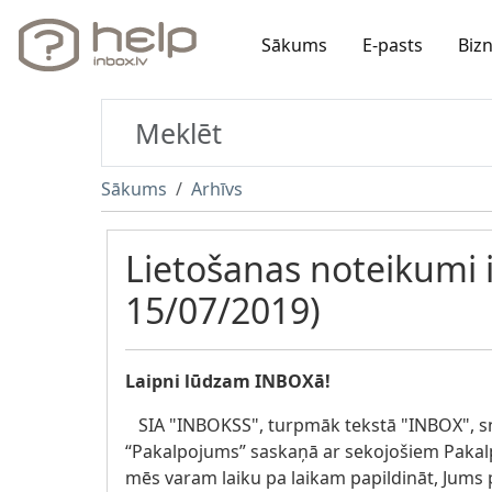
Sākums
E-pasts
Biz
Sākums
Arhīvs
Lietošanas noteikumi i
15/07/2019)
Laipni lūdzam INBOXā!
SIA "INBOKSS", turpmāk tekstā "INBOX", s
“Pakalpojums” saskaņā ar sekojošiem Pakal
mēs varam laiku pa laikam papildināt, Jums 