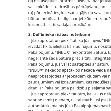
(a) nekavējoties informēt "INBOX" par jebk
vai jebkādu citu drošības pārkāpšanu, un
(b) pārliecināties, ka esat izgājis no sava k
būt un nebūs atbildīgs par jebkādiem zaudē
kas neatbilst 6. sadaļas prasībām.
3. Dalībnieka rīcības noteikumi
Jūs saprotat un piekrītat, ka Jūs, nevis "INB
ievadāt tīklā, ieliekat kā sludinājumu, nosūt
Pakalpojumu. "INBOX" nekontrolē Saturu, ka
negarantē šāda Satura precizitāti, integritāti 
Pakalpojumu, jūs varat sastapties ar saturu,
"INBOX" nekādos apstākļos nekādā veidā nav 
neaprobežojoties ar jebkādām kļūdām vai n
zaudējumiem vai izdevumiem, kas radušies je
citādi ar Pakalpojuma palīdzību pieejama sa
Jūs saprotat un piekrītat tam, ka, ja Jūs ne
septiņdesmit) dienām, t.i. tai nav bijusi pie
automātiski mainīs Jūsu Pakalpojuma (pastka