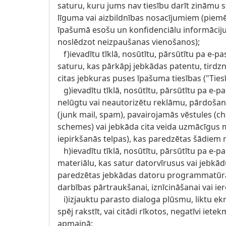
saturu, kuru jums nav tiesību darīt zināmu
līguma vai aizbildnības nosacījumiem (piemēr
īpašumā esošu un konfidenciālu informāciju, 
noslēdzot neizpaušanas vienošanos);
f)ievadītu tīklā, nosūtītu, pārsūtītu pa e-pa
saturu, kas pārkāpj jebkādas patentu, tirdz
citas jebkuras puses īpašuma tiesības ("Tiesī
g)ievadītu tīklā, nosūtītu, pārsūtītu pa e-pa
nelūgtu vai neautorizētu reklāmu, pārdošan
(junk mail, spam), pavairojamās vēstules (c
schemes) vai jebkāda cita veida uzmācīgus 
iepirkšanās telpas), kas paredzētas šādiem 
h)ievadītu tīklā, nosūtītu, pārsūtītu pa e-pa
materiālu, kas satur datorvīrusus vai jebkā
paredzētas jebkādas datoru programmatūras
darbības pārtraukšanai, iznīcināšanai vai ie
i)izjauktu parasto dialoga plūsmu, liktu ekr
spēj rakstīt, vai citādi rīkotos, negatīvi ietek
apmaiņā;