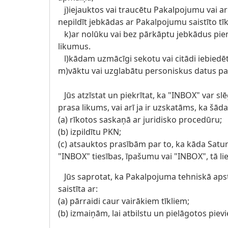
j)iejauktos vai traucētu Pakalpojumu vai ar 
nepildīt jebkādas ar Pakalpojumu saistīto tī
k)ar nolūku vai bez pārkāptu jebkādus piem
likumus.
l)kādam uzmācīgi sekotu vai citādi iebiedē
m)vāktu vai uzglabātu personiskus datus par
Jūs atzīstat un piekrītat, ka "INBOX" var slēg
prasa likums, vai arī ja ir uzskatāms, ka šād
(a) rīkotos saskaņā ar juridisko procedūru;
(b) izpildītu PKN;
(c) atsauktos prasībām par to, ka kāda Satur
"INBOX" tiesības, īpašumu vai "INBOX", tā li
Jūs saprotat, ka Pakalpojuma tehniskā apstr
saistīta ar:
(a) pārraidi caur vairākiem tīkliem;
(b) izmaiņām, lai atbilstu un pielāgotos pie