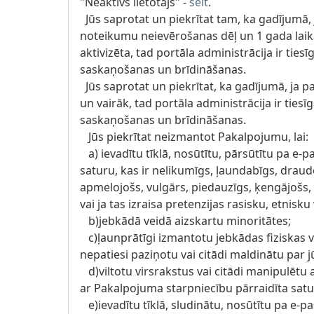
"Neaktīvs lietotājs" -
šeit
.
Jūs saprotat un piekrītat tam, ka gadījumā, 
noteikumu neievērošanas dēļ un 1 gada laikā 
aktivizēta, tad portāla administrācija ir ties
saskaņošanas un brīdināšanas.
Jūs saprotat un piekrītat, ka gadījumā, ja p
un vairāk, tad portāla administrācija ir tiesī
saskaņošanas un brīdināšanas.
Jūs piekrītat neizmantot Pakalpojumu, lai:
a) ievadītu tīklā, nosūtītu, pārsūtītu pa e-p
saturu, kas ir nelikumīgs, ļaundabīgs, draud
apmelojošs, vulgārs, piedauzīgs, ķengājošs, 
vai ja tas izraisa pretenzijas rasisku, etnisku
b)jebkādā veidā aizskartu minoritātes;
c)ļaunprātīgi izmantotu jebkādas fiziskas vai
nepatiesi paziņotu vai citādi maldinātu par j
d)viltotu virsrakstus vai citādi manipulētu 
ar Pakalpojuma starpniecību pārraidīta satu
e)ievadītu tīklā, sludinātu, nosūtītu pa e-pa