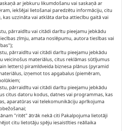
 saskaņā ar jebkuru likumdošanu vai saskaņā ar
am, iekšējai lietošanai paredzētu informāciju, citu
kas uzzināta vai atklāta darba attiecību gaitā vai
stu, pārraidītu vai citādi darītu pieejamu jebkādu
niecības zīmju, amata noslēpumu, autora tiesības vai
bas");
stu, pārraidītu vai citādi darītu pieejamu jebkādu
u veicinošus materiālus, citus reklāmas sūtījumus
hain letters) piramīdveida biznesa plānus (pyramid
materiālus, izņemot tos apgabalus (piemēram,
nolūkiem;
stu, pārraidītu vai citādi darītu pieejamu jebkādu
dus citus datoru kodus, datnes vai programmas, kas
, aparatūras vai telekomunikāciju aprīkojuma
robežošanai;
ānam "ritēt" ātrāk nekā citi Pakalpojuma lietotāji
mējot citu lietotāju spēju iesaistīties reāllaika