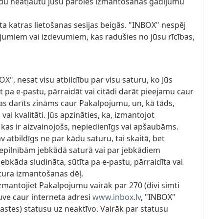
ādu neatļautu jūsu paroles izmantošanas gadījumu
onta katras lietošanas sesijas beigās. "INBOX" nespēj
jumiem vai izdevumiem, kas radušies no jūsu rīcības,
OX", nesat visu atbildību par visu saturu, ko Jūs
āt pa e-pastu, pārraidāt vai citādi darāt pieejamu caur
s darīts zināms caur Pakalpojumu, un, kā tāds,
vai kvalitāti. Jūs apzināties, ka, izmantojot
 kas ir aizvainojošs, nepiedienīgs vai apšaubāms.
atbildīgs ne par kādu saturu, tai skaitā, bet
epilnībām jebkādā saturā vai par jebkādiem
bkāda sludināta, sūtīta pa e-pastu, pārraidīta vai
tura izmantošanas dēļ.
izmantojiet Pakalpojumu vairāk par 270 (divi simti
kļuve caur interneta adresi
www.inbox.lv
, "INBOX"
stes) statusu uz neaktīvo. Vairāk par statusu