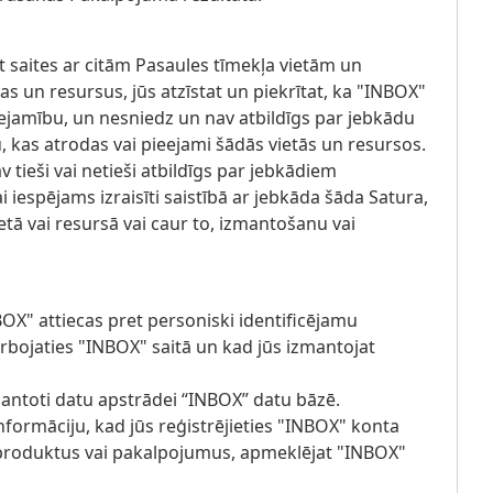
 saites ar citām Pasaules tīmekļa vietām un
as un resursus, jūs atzīstat un piekrītat, ka "INBOX"
eejamību, un nesniedz un nav atbildīgs par jebkādu
, kas atrodas vai pieejami šādās vietās un resursos.
v tieši vai netieši atbildīgs par jebkādiem
 iespējams izraisīti saistībā ar jebkāda šāda Satura,
tā vai resursā vai caur to, izmantošanu vai
BOX" attiecas pret personiski identificējamu
rbojaties "INBOX" saitā un kad jūs izmantojat
izmantoti datu apstrādei “INBOX” datu bāzē.
formāciju, kad jūs reģistrējieties "INBOX" konta
produktus vai pakalpojumus, apmeklējat "INBOX"