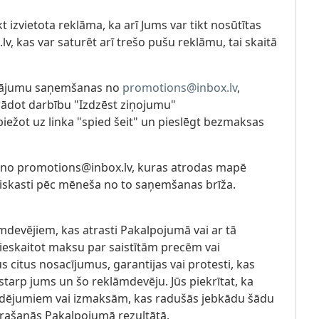
t izvietota reklāma, ka arī Jums var tikt nosūtītas
v, kas var saturēt arī trešo pušu reklāmu, tai skaitā
dāvājumu saņemšanas no
promotions@inbox.lv
,
orādot darbību "Izdzēst ziņojumu"
ežot uz linka "spied šeit" un pieslēgt bezmaksas
s no promotions@inbox.lv, kuras atrodas mapē
Miskasti pēc mēneša no to saņemšanas brīža.
mdevējiem, kas atrasti Pakalpojumā vai ar tā
 ieskaitot maksu par saistītām precēm vai
 citus nosacījumus, garantijas vai protesti, kas
 starp jums un šo reklāmdevēju. Jūs piekrītat, ka
audējumiem vai izmaksām, kas radušās jebkādu šādu
trašanās Pakalpojumā rezultātā.