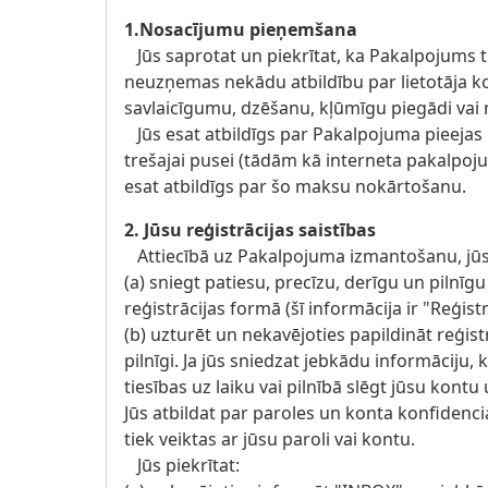
1.Nosacījumu pieņemšana
Jūs saprotat un piekrītat, ka Pakalpojums ti
neuzņemas nekādu atbildību par lietotāja k
savlaicīgumu, dzēšanu, kļūmīgu piegādi vai 
Jūs esat atbildīgs par Pakalpojuma pieejas 
trešajai pusei (tādām kā interneta pakalpoj
esat atbildīgs par šo maksu nokārtošanu.
2. Jūsu reģistrācijas saistības
Attiecībā uz Pakalpojuma izmantošanu, jūs 
(a) sniegt patiesu, precīzu, derīgu un pilnī
reģistrācijas formā (šī informācija ir "Reģistr
(b) uzturēt un nekavējoties papildināt reģistrā
pilnīgi. Ja jūs sniedzat jebkādu informāciju, 
tiesības uz laiku vai pilnībā slēgt jūsu kont
Jūs atbildat par paroles un konta konfidencia
tiek veiktas ar jūsu paroli vai kontu.
Jūs piekrītat: