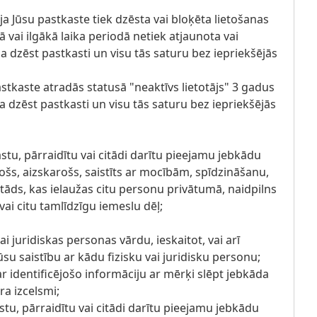
ja Jūsu pastkaste tiek dzēsta vai bloķēta lietošanas
vai ilgākā laika periodā netiek atjaunota vai
īga dzēst pastkasti un visu tās saturu bez iepriekšējās
astkaste atradās statusā "neaktīvs lietotājs" 3 gadus
ga dzēst pastkasti un visu tās saturu bez iepriekšējās
astu, pārraidītu vai citādi darītu pieejamu jebkādu
ošs, aizskarošs, saistīts ar mocībām, spīdzināšanu,
tāds, kas ielaužas citu personu privātumā, naidpilns
 vai citu tamlīdzīgu iemeslu dēļ;
 juridiskas personas vārdu, ieskaitot, vai arī
ūsu saistību ar kādu fizisku vai juridisku personu;
ar identificējošo informāciju ar mērķi slēpt jebkāda
ra izcelsmi;
stu, pārraidītu vai citādi darītu pieejamu jebkādu