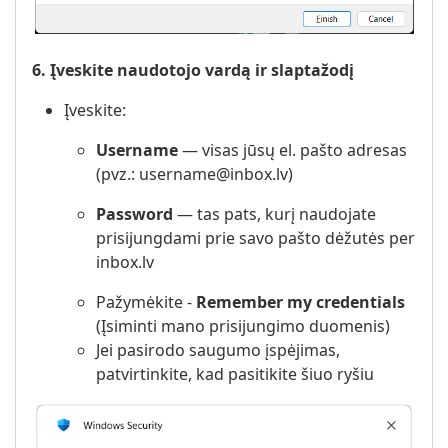
6. Įveskite naudotojo vardą ir slaptažodį
Įveskite:
Username
— visas jūsų el. pašto adresas
(pvz.: username@inbox.lv)
Password
— tas pats, kurį naudojate
prisijungdami prie savo pašto dėžutės per
inbox.lv
Pažymėkite -
Remember my credentials
(Įsiminti mano prisijungimo duomenis)
Jei pasirodo saugumo įspėjimas,
patvirtinkite, kad pasitikite šiuo ryšiu