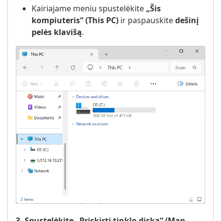
Kairiajame meniu spustelėkite
„Šis
kompiuteris“ (This PC)
ir paspauskite
dešinį
pelės klavišą
.
3. Spustelėkite „Priskirti tinklo diską“ (Map