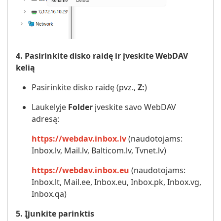
4. Pasirinkite disko raidę ir įveskite WebDAV
kelią
Pasirinkite disko raidę (pvz.,
Z:
)
Laukelyje
Folder
įveskite savo WebDAV
adresą:
https://webdav.inbox.lv
(naudotojams:
Inbox.lv, Mail.lv, Balticom.lv, Tvnet.lv)
https://webdav.inbox.eu
(naudotojams:
Inbox.lt, Mail.ee, Inbox.eu, Inbox.pk, Inbox.vg,
Inbox.qa)
5. Įjunkite parinktis