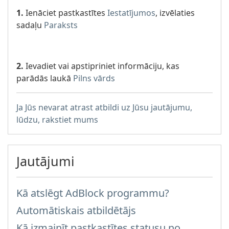
1.
Ienāciet pastkastītes
Iestatījumos
, izvēlaties
sadaļu
Paraksts
2.
Ievadiet vai apstipriniet informāciju, kas
parādās laukā
Pilns vārds
Ja Jūs nevarat atrast atbildi uz Jūsu jautājumu,
lūdzu, rakstiet mums
Jautājumi
Kā atslēgt AdBlock programmu?
Automātiskais atbildētājs
Kā izmainīt pastkastītes statusu no