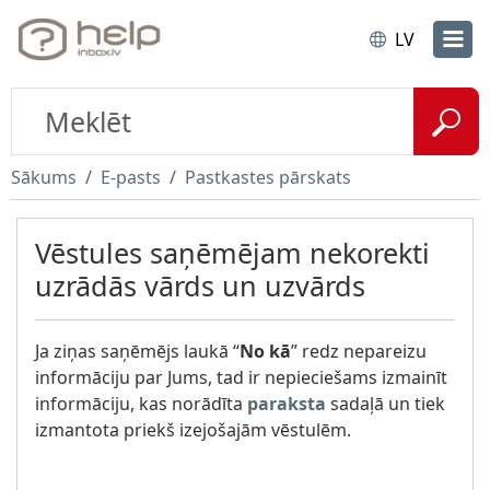
LV
Sākums
E-pasts
Pastkastes pārskats
Vēstules saņēmējam nekorekti
uzrādās vārds un uzvārds
Ja ziņas saņēmējs laukā “
No kā
” redz nepareizu
informāciju par Jums, tad ir nepieciešams izmainīt
informāciju, kas norādīta
paraksta
sadaļā un tiek
izmantota priekš izejošajām vēstulēm.