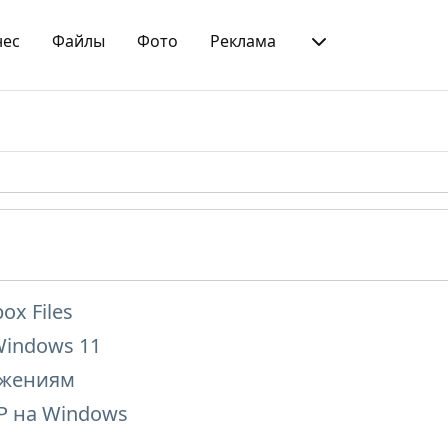
нес
Файлы
Фото
Реклама
x Files
Windows 11
ожениям
P на Windows