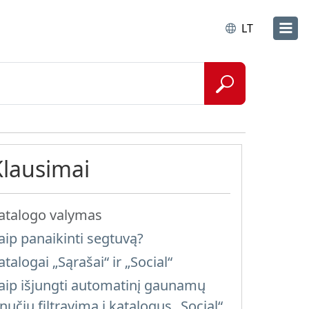
LT
Klausimai
atalogo valymas
aip panaikinti segtuvą?
atalogai „Sąrašai“ ir „Social“
aip išjungti automatinį gaunamų
inučių filtravimą į katalogus „Social“