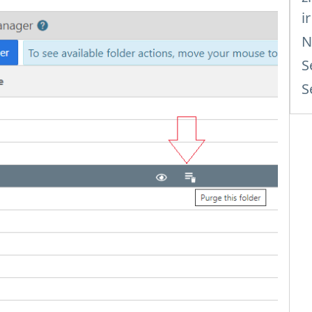
i
N
S
S