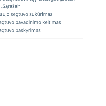
r „Sąrašai“
aujo segtuvo sukūrimas
egtuvo pavadinimo keitimas
egtuvo paskyrimas