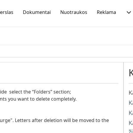
erslas
Dokumentai
Nuotraukos
Reklama
ide select the “Folders” section;
K
ts you want to delete completely.
K
K
Purge". Letters after deletion will be moved to the
K
ž