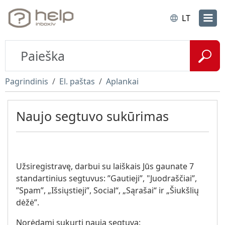
LT
Pagrindinis
El. paštas
Aplankai
Naujo segtuvo sukūrimas
Užsiregistravę, darbui su laiškais Jūs gaunate 7
standartinius segtuvus: ”Gautieji”, "Juodraščiai”,
”Spam”, „Išsiųstieji”, Social“, „Sąrašai“ ir „Šiukšlių
dėžė”.
Norėdami sukurti naują segtuvą: