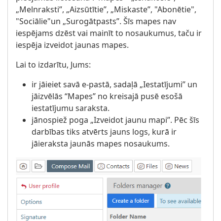
„Melnraksti”, „Aizsūtītie”, „Miskaste”, "Abonētie",
"Sociālie"un „Surogātpasts”. Šīs mapes nav
iespējams dzēst vai mainīt to nosaukumus, taču ir
iespēja izveidot jaunas mapes.
Lai to izdarītu, Jums:
ir jāieiet savā e-pastā, sadaļā „Iestatījumi” un
jāizvēlās “Mapes” no kreisajā pusē esošā
iestatījumu saraksta.
jānospiež poga „Izveidot jaunu mapi”. Pēc šīs
darbības tiks atvērts jauns logs, kurā ir
jāieraksta jaunās mapes nosaukums.