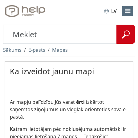
LV
Sākums
E-pasts
Mapes
Kā izveidot jaunu mapi
Ar mapju palīdzību Jūs varat
ērti
izkārtot
saņemtos ziņojumus un vieglāk orientēties savā e-
pastā.
Katram lietotājam pēc noklusējuma automātiski ir
pieejamas lietošanā 7 mapes – „Ienākošie”,