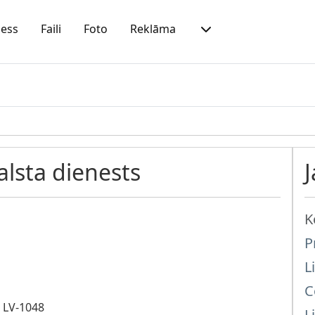
ness
Faili
Foto
Reklāma
alsta dienests
K
P
L
C
, LV-1048
L