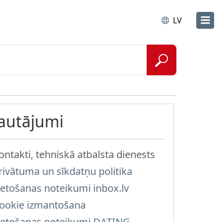
LV
Jautājumi
ontakti, tehniskā atbalsta dienests
rivātuma un sīkdatņu politika
ietošanas noteikumi inbox.lv
ookie izmantošana
ietošanas noteikumi DATING