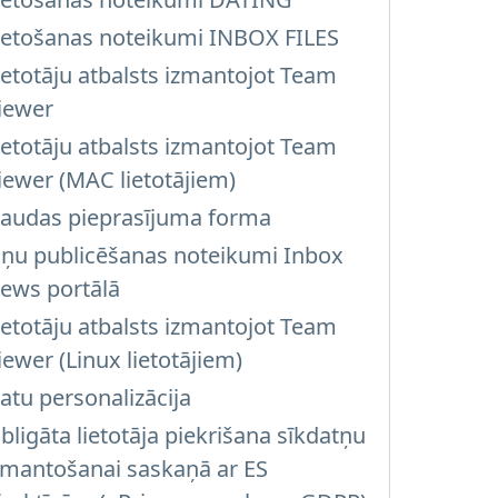
ietošanas noteikumi INBOX FILES
ietotāju atbalsts izmantojot Team
iewer
ietotāju atbalsts izmantojot Team
iewer (MAC lietotājiem)
audas pieprasījuma forma
iņu publicēšanas noteikumi Inbox
ews portālā
ietotāju atbalsts izmantojot Team
iewer (Linux lietotājiem)
atu personalizācija
bligāta lietotāja piekrišana sīkdatņu
zmantošanai saskaņā ar ES