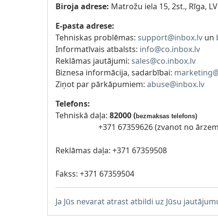
Biroja adrese:
Matrožu iela 15, 2st., Rīga, L
E-pasta adrese:
Tehniskas problēmas:
support@inbox.lv
un
Informatīvais atbalsts:
info@co.inbox.lv
Reklāmas jautājumi:
sales@co.inbox.lv
Biznesa informācija, sadarbībai:
marketing@
Ziņot par pārkāpumiem:
abuse@inbox.lv
Telefons:
Tehniskā daļa:
82000 (
bezmaksas telefons)
+371 67359626 (zvanot no ārzem
Reklāmas daļa: +371 67359508
Fakss: +371 67359504
Ja Jūs nevarat atrast atbildi uz Jūsu jautāju