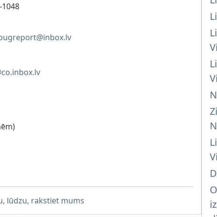
V-1048
L
L
bugreport@inbox.lv
V
L
co.inbox.lv
V
N
Z
N
ēm)
L
V
D
O
mu, lūdzu, rakstiet mums
i