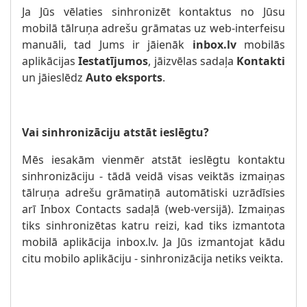
Ja Jūs vēlaties sinhronizēt kontaktus no Jūsu
mobilā tālruņa adrešu grāmatas uz web-interfeisu
manuāli, tad Jums ir jāienāk
inbox.lv
mobilās
aplikācijas
Iestatījumos
, jāizvēlas sadaļa
Kontakti
un jāieslēdz
Auto eksports
.
Vai sinhronizāciju atstāt ieslēgtu?
Mēs iesakām vienmēr atstāt ieslēgtu kontaktu
sinhronizāciju - tādā veidā visas veiktās izmaiņas
tālruņa adrešu grāmatiņā automātiski uzrādīsies
arī Inbox Contacts sadaļā (web-versijā). Izmaiņas
tiks sinhronizētas katru reizi, kad tiks izmantota
mobilā aplikācija inbox.lv. Ja Jūs izmantojat kādu
citu mobilo aplikāciju - sinhronizācija netiks veikta.