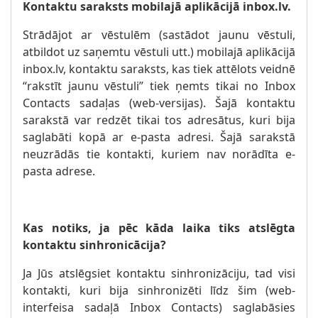
Kontaktu saraksts mobilajā aplikācijā inbox.lv.
Strādājot ar vēstulēm (sastādot jaunu vēstuli,
atbildot uz saņemtu vēstuli utt.) mobilajā aplikācijā
inbox.lv, kontaktu saraksts, kas tiek attēlots veidnē
“rakstīt jaunu vēstuli” tiek ņemts tikai no Inbox
Contacts sadaļas (web-versijas). Šajā kontaktu
sarakstā var redzēt tikai tos adresātus, kuri bija
saglabāti kopā ar e-pasta adresi. Šajā sarakstā
neuzrādās tie kontakti, kuriem nav norādīta e-
pasta adrese.
Kas notiks, ja pēc kāda laika tiks atslēgta
kontaktu sinhronicācija?
Ja Jūs atslēgsiet kontaktu sinhronizāciju, tad visi
kontakti, kuri bija sinhronizēti līdz šim (web-
interfeisa sadaļā Inbox Contacts) saglabāsies