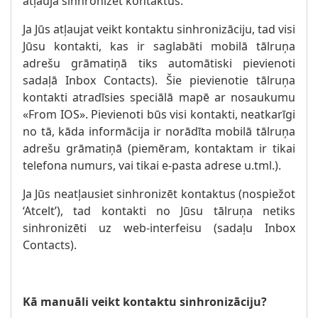
atļauja sinhronizēt kontaktus.
Ja Jūs atļaujat veikt kontaktu sinhronizāciju, tad visi
Jūsu kontakti, kas ir saglabāti mobilā tālruņa
adrešu grāmatiņā tiks automātiski pievienoti
sadaļā Inbox Contacts). Šie pievienotie tālruņa
kontakti atradīsies speciālā mapē ar nosaukumu
«From IOS». Pievienoti būs visi kontakti, neatkarīgi
no tā, kāda informācija ir norādīta mobilā tālruņa
adrešu grāmatiņā (piemēram, kontaktam ir tikai
telefona numurs, vai tikai e-pasta adrese u.tml.).
Ja Jūs neatļausiet sinhronizēt kontaktus (nospiežot
‘Atcelt’), tad kontakti no Jūsu tālruņa netiks
sinhronizēti uz web-interfeisu (sadaļu Inbox
Contacts).
Kā manuāli veikt kontaktu sinhronizāciju?