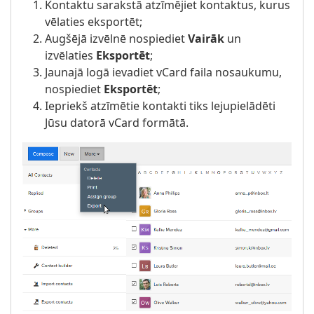
Kontaktu sarakstā atzīmējiet kontaktus, kurus
vēlaties eksportēt;
Augšējā izvēlnē nospiediet
Vairāk
un
izvēlaties
Eksportēt
;
Jaunajā logā ievadiet vCard faila nosaukumu,
nospiediet
Eksportēt
;
Iepriekš atzīmētie kontakti tiks lejupielādēti
Jūsu datorā vCard formātā.