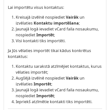
Lai importētu visus kontaktus:
Kreisajā izvēlnē nospiediet
Vairāk
un
izvēlaties
Kontaktu importēšana
;
Jaunajā logā ievadiet vCard faila nosaukumu,
nospiediet
Importēt
;
Visi kontakti tiks importēti.
Ja Jūs vēlaties importēt tikai kādus konkrētus
kontaktus:
Kontaktu sarakstā atzīmējiet kontaktus, kurus
vēlaties importēt;
Augšējā izvēlnē nospiediet
Vairāk
un
izvēlaties
Importēt
;
Jaunajā logā ievadiet vCard faila nosaukumu,
nospiediet
Importēt
;
Iepriekš atzīmētie kontakti tiks importēti.