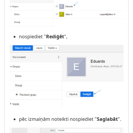
nospiediet "
Rediģēt
",
pēc izmaiņām noteikti nospiediet "
Saglabāt
".