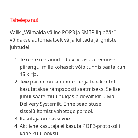
Tähelepanu!
Valik „Võimalda väline POP3 ja SMTP ligipääs“
võidakse automaatselt välja lülitada järgmistel
juhtudel.
Te olete ületanud inbox.lv tasuta teenuse
piirangu, mille kohaselt võib tunnis saata kuni
15 kirja.
Teie parool on lahti murtud ja teie kontot
kasutatakse rämpsposti saatmiseks. Sellisel
juhul saate muu hulgas pidevalt kirju Mail
Delivery Systemilt. Enne seadistuse
sisselülitamist vahetage parool.
Kasutaja on passiivne.
Aktiivne kasutaja ei kasuta POP3-protokolli
kahe kuu jooksul.