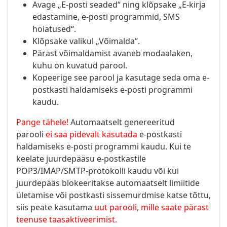
Avage „E-posti seaded“ ning klõpsake „E-kirja
edastamine, e-posti programmid, SMS
hoiatused“.
Klõpsake valikul „Võimalda“.
Pärast võimaldamist avaneb modaalaken,
kuhu on kuvatud parool.
Kopeerige see parool ja kasutage seda oma e-
postkasti haldamiseks e-posti programmi
kaudu.
Pange tähele!
Automaatselt genereeritud
parooli
ei saa pidevalt kasutada
e-postkasti
haldamiseks e-posti programmi kaudu. Kui te
keelate juurdepääsu e-postkastile
POP3/IMAP/SMTP-protokolli kaudu või kui
juurdepääs blokeeritakse automaatselt limiitide
ületamise või postkasti sissemurdmise katse tõttu,
siis peate kasutama
uut parooli, mille saate pärast
teenuse taasaktiveerimist.