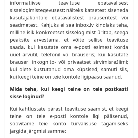
informatiivse teavituse ebatavalisest
sisselogimistegevusest: näiteks katsetest siseneda
kasutajakontole ebatavalistest brauseritest või
seadmetest. Kahjuks ei saa inbox.lv kindlaks teha,
milline isik konkreetset sisselogimist üritab, seega
peaksite arvestama, et võite sellise teavituse
saada, kui kasutate oma e-posti esimest korda
uuel arvutil, telefonil või brauseris; kui kasutate
brauseri inkognito- või privaatset sirvimisrežiimi;
kui olete kustutanud oma küpsised; samuti siis,
kui keegi teine on teie kontole ligipääsu saanud.
Mida teha, kui keegi teine on teie postkasti
sisse loginud?
Kui kahtlustate pärast teavituse saamist, et keegi
teine on teie e-posti kontole ligi pääsenud,
soovitame teie konto turvalisuse tagamiseks
järgida järgmisi samme: