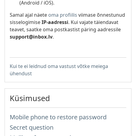
(Android / iOS).
Samal ajal näete
oma profiilis
viimase õnnestunud
sisselogimise
IP-aadressi
. Kui vajate täiendavat
teavet, saatke oma postkastist päring aadressile
support@inbox.lv
.
Kui te ei leidnud oma vastust võtke meiega
ühendust
Küsimused
Mobile phone to restore password
Secret question