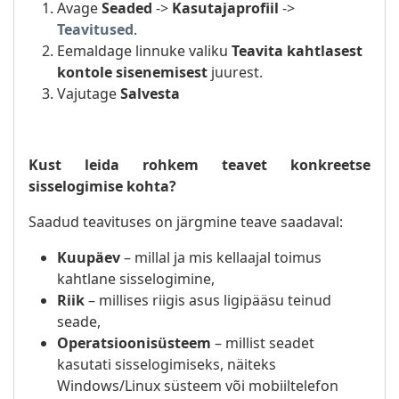
Avage
Seaded
->
Kasutajaprofiil
->
Teavitused
.
Eemaldage linnuke valiku
Teavita kahtlasest
kontole sisenemisest
juurest.
Vajutage
Salvesta
Kust leida rohkem teavet konkreetse
sisselogimise kohta?
Saadud teavituses on järgmine teave saadaval:
Kuupäev
– millal ja mis kellaajal toimus
kahtlane sisselogimine,
Riik
– millises riigis asus ligipääsu teinud
seade,
Operatsioonisüsteem
– millist seadet
kasutati sisselogimiseks, näiteks
Windows/Linux süsteem või mobiiltelefon