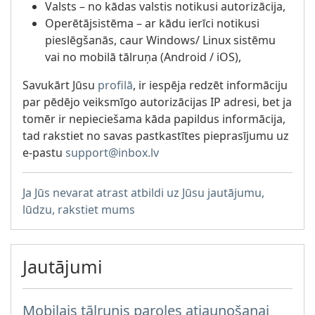
Valsts – no kādas valstis notikusi autorizācija,
Operētājsistēma – ar kādu ierīci notikusi
pieslēgšanās, caur Windows/ Linux sistēmu
vai no mobilā tālruņa (Android / iOS),
Savukārt Jūsu
profilā
, ir iespēja redzēt informāciju
par pēdējo veiksmīgo autorizācijas IP adresi, bet ja
tomēr ir nepieciešama kāda papildus informācija,
tad rakstiet no savas pastkastītes pieprasījumu uz
e-pastu
support@inbox.lv
Ja Jūs nevarat atrast atbildi uz Jūsu jautājumu,
lūdzu, rakstiet mums
Jautājumi
Mobilais tālrunis paroles atjaunošanai