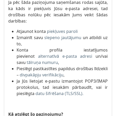
Ja pēc šāda paziņojuma saņemšanas rodas sajūta,
ka kāds ir piekļuvis Jūsu e-pasta adresei, tad
drošības nolūku pēc iesakām Jums veikt šādas
darbības:
Atjaunot konta
piekļuves paroli
Izmainīt savu
slepeno jautājumu
un atbildi uz
to,
Konta profila iestatījumos
pievienot
alternatīvā e-pasta adresi
un/vai
savu
tālruņa numuru
,
Pieslēgt pastkastītes papildus drošības līdzekli
–
divpakāpju verifikāciju
,
Ja Jūs lietojat e-pastu izmantojot POP3/IMAP
protokolus, tad iesakām pārbaudīt, vai ir
pieslēgta
datu šifrēšana (TLS/SSL).
Kā atslēgt šo paziņojumu?