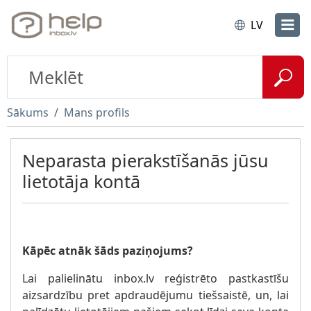
LV
Sākums
Mans profils
Neparasta pierakstīšanās jūsu
lietotāja kontā
Kāpēc atnāk šāds paziņojums?
Lai palielinātu inbox.lv reģistrēto pastkastīšu
aizsardzību pret apdraudējumu tiešsaistē, un, lai