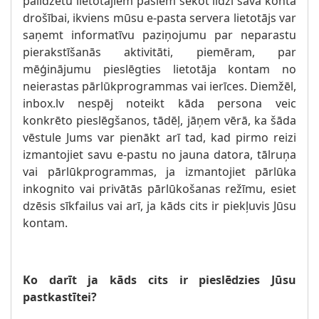
palīdzētu lietotājiem pašiem sekot līdzi sava konta
drošībai, ikviens mūsu e-pasta servera lietotājs var
saņemt informatīvu paziņojumu par neparastu
pierakstīšanās aktivitāti, piemēram, par
mēģinājumu pieslēgties lietotāja kontam no
neierastas pārlūkprogrammas vai ierīces. Diemžēl,
inbox.lv nespēj noteikt kāda persona veic
konkrēto pieslēgšanos, tādēļ, jāņem vērā, ka šāda
vēstule Jums var pienākt arī tad, kad pirmo reizi
izmantojiet savu e-pastu no jauna datora, tālruņa
vai pārlūkprogrammas, ja izmantojiet pārlūka
inkognito vai privātās pārlūkošanas režīmu, esiet
dzēsis sīkfailus vai arī, ja kāds cits ir piekļuvis Jūsu
kontam.
Ko darīt ja kāds cits ir pieslēdzies Jūsu
pastkastītei?