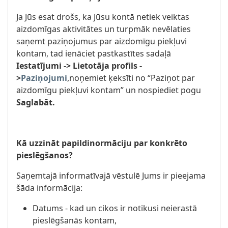
Ja Jūs esat drošs, ka Jūsu kontā netiek veiktas
aizdomīgas aktivitātes un turpmāk nevēlaties
saņemt paziņojumus par aizdomīgu piekļuvi
kontam, tad ienāciet pastkastītes sadaļā
Iestatījumi -> Lietotāja profils -
>
Paziņojumi
,noņemiet ķeksīti no “Paziņot par
aizdomīgu piekļuvi kontam” un nospiediet pogu
Saglabāt.
Kā uzzināt papildinormāciju par konkrēto
pieslēgšanos?
Saņemtajā informatīvajā vēstulē Jums ir pieejama
šāda informācija:
Datums - kad un cikos ir notikusi neierastā
pieslēgšanās kontam,